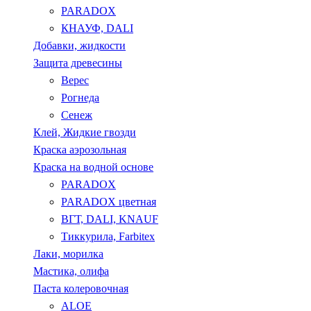
PARADOX
КНАУФ, DALI
Добавки, жидкости
Защита древесины
Верес
Рогнеда
Сенеж
Клей, Жидкие гвозди
Краска аэрозольная
Краска на водной основе
PARADOX
PARADOX цветная
ВГТ, DALI, KNAUF
Тиккурила, Farbitex
Лаки, морилка
Мастика, олифа
Паста колеровочная
ALOE