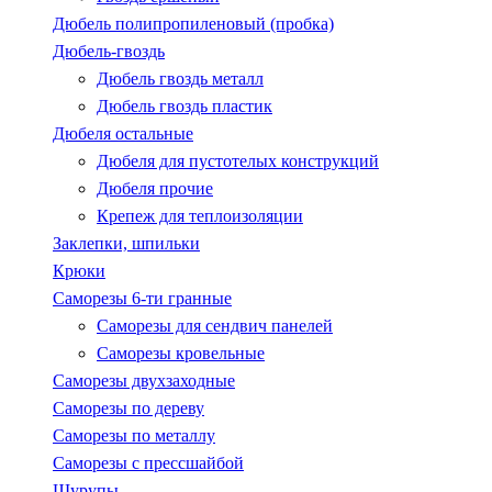
Дюбель полипропиленовый (пробка)
Дюбель-гвоздь
Дюбель гвоздь металл
Дюбель гвоздь пластик
Дюбеля остальные
Дюбеля для пустотелых конструкций
Дюбеля прочие
Крепеж для теплоизоляции
Заклепки, шпильки
Крюки
Саморезы 6-ти гранные
Саморезы для сендвич панелей
Саморезы кровельные
Саморезы двухзаходные
Саморезы по дереву
Саморезы по металлу
Саморезы с пресcшайбой
Шурупы