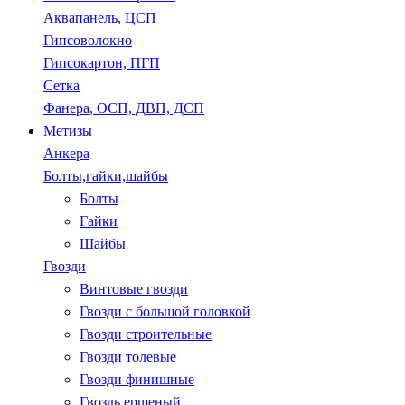
Аквапанель, ЦСП
Гипсоволокно
Гипсокартон, ПГП
Сетка
Фанера, ОСП, ДВП, ДСП
Метизы
Анкера
Болты,гайки,шайбы
Болты
Гайки
Шайбы
Гвозди
Винтовые гвозди
Гвозди с большой головкой
Гвозди строительные
Гвозди толевые
Гвозди финишные
Гвоздь ершеный