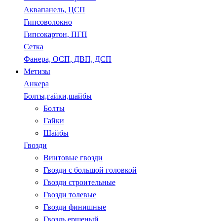
Аквапанель, ЦСП
Гипсоволокно
Гипсокартон, ПГП
Сетка
Фанера, ОСП, ДВП, ДСП
Метизы
Анкера
Болты,гайки,шайбы
Болты
Гайки
Шайбы
Гвозди
Винтовые гвозди
Гвозди с большой головкой
Гвозди строительные
Гвозди толевые
Гвозди финишные
Гвоздь ершеный