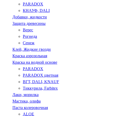
PARADOX
КНАУФ, DALI
Добавки, жидкости
Защита древесины
Верес
Рогнеда
Сенеж
Клей, Жидкие гвозди
Краска аэрозольная
Краска на водной основе
PARADOX
PARADOX цветная
ВГТ, DALI, KNAUF
Тиккурила, Farbitex
Лаки, морилка
Мастика, олифа
Паста колеровочная
ALOE