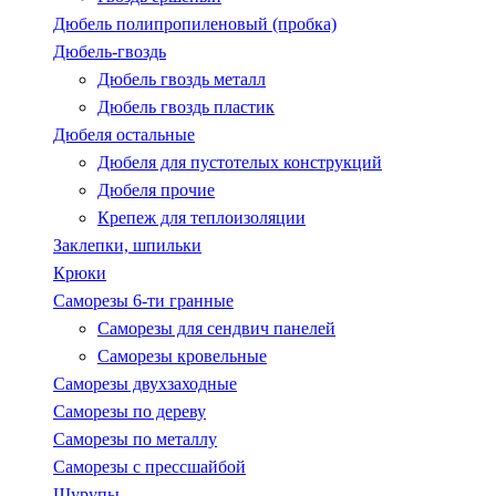
Дюбель полипропиленовый (пробка)
Дюбель-гвоздь
Дюбель гвоздь металл
Дюбель гвоздь пластик
Дюбеля остальные
Дюбеля для пустотелых конструкций
Дюбеля прочие
Крепеж для теплоизоляции
Заклепки, шпильки
Крюки
Саморезы 6-ти гранные
Саморезы для сендвич панелей
Саморезы кровельные
Саморезы двухзаходные
Саморезы по дереву
Саморезы по металлу
Саморезы с пресcшайбой
Шурупы