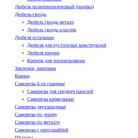
Дюбель полипропиленовый (пробка)
Дюбель-гвоздь
Дюбель гвоздь металл
Дюбель гвоздь пластик
Дюбеля остальные
Дюбеля для пустотелых конструкций
Дюбеля прочие
Крепеж для теплоизоляции
Заклепки, шпильки
Крюки
Саморезы 6-ти гранные
Саморезы для сендвич панелей
Саморезы кровельные
Саморезы двухзаходные
Саморезы по дереву
Саморезы по металлу
Саморезы с пресcшайбой
Шурупы