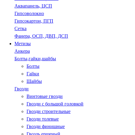
Аквапанель, ЦСП
Гипсоволокно
Гипсокартон, ПГП
Сетка
Фанера, ОСП, ДВП, ДСП
Метизы
Анкера
Болты,гайки,шайбы
Болты
Гайки
Шайбы
Гвозди
Винтовые гвозди
Гвозди с большой головкой
Гвозди строительные
Гвозди толевые
Гвозди финишные
Гвоздь ершеный