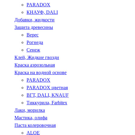
PARADOX
КНАУФ, DALI
Добавки, жидкости
Защита древесины
Верес
Рогнеда
Сенеж
Клей, Жидкие гвозди
Краска аэрозольная
Краска на водной основе
PARADOX
PARADOX цветная
ВГТ, DALI, KNAUF
Тиккурила, Farbitex
Лаки, морилка
Мастика, олифа
Паста колеровочная
ALOE