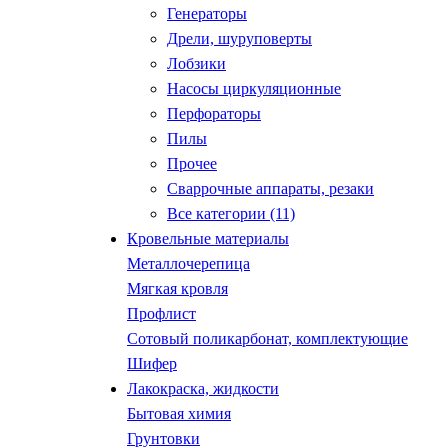
Генераторы
Дрели, шуруповерты
Лобзики
Насосы циркуляционные
Перфораторы
Пилы
Прочее
Сваррочные аппараты, резаки
Все категории (11)
Кровельные материалы
Металлочерепица
Мягкая кровля
Профлист
Сотовый поликарбонат, комплектующие
Шифер
Лакокраска, жидкости
Бытовая химия
Грунтовки