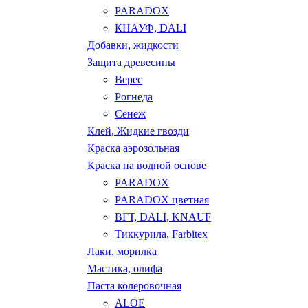
PARADOX
КНАУФ, DALI
Добавки, жидкости
Защита древесины
Верес
Рогнеда
Сенеж
Клей, Жидкие гвозди
Краска аэрозольная
Краска на водной основе
PARADOX
PARADOX цветная
ВГТ, DALI, KNAUF
Тиккурила, Farbitex
Лаки, морилка
Мастика, олифа
Паста колеровочная
ALOE