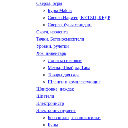
Сверла, буры
Буры Makita
Сверла Hagwert, KETZU, КЕДР
Сверла, буры стандарт
Скотч, изолента
Тачки, Бетоносмесители
Уровни, рулетки
Хоз. инвентарь
Лопаты снеговые
Метла, Швабры, Тара
Товары для сада
Шланги и комплектующие
Шлифовка, наждак
Шпатели
Электроинстр
Электроинструмент
Бензопилы, газонокосилки
Буры