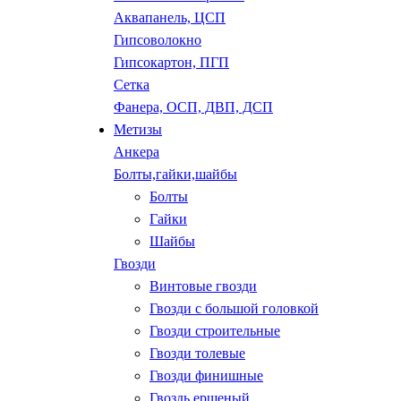
Аквапанель, ЦСП
Гипсоволокно
Гипсокартон, ПГП
Сетка
Фанера, ОСП, ДВП, ДСП
Метизы
Анкера
Болты,гайки,шайбы
Болты
Гайки
Шайбы
Гвозди
Винтовые гвозди
Гвозди с большой головкой
Гвозди строительные
Гвозди толевые
Гвозди финишные
Гвоздь ершеный