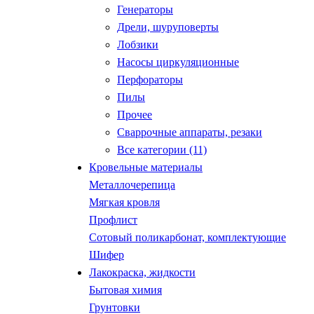
Генераторы
Дрели, шуруповерты
Лобзики
Насосы циркуляционные
Перфораторы
Пилы
Прочее
Сваррочные аппараты, резаки
Все категории (11)
Кровельные материалы
Металлочерепица
Мягкая кровля
Профлист
Сотовый поликарбонат, комплектующие
Шифер
Лакокраска, жидкости
Бытовая химия
Грунтовки