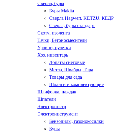
Сверла, буры
Буры Makita
Сверла Hagwert, KETZU, КЕДР
Сверла, буры стандарт
Скотч, изолента
Тачки, Бетоносмесители
Уровни, рулетки
Хоз. инвентарь
Лопаты снеговые
Метла, Швабры, Тара
Товары для сада
Шланги и комплектующие
Шлифовка, наждак
Шпатели
Электроинстр
Электроинструмент
Бензопилы, газонокосилки
Буры