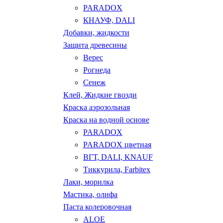
PARADOX
КНАУФ, DALI
Добавки, жидкости
Защита древесины
Верес
Рогнеда
Сенеж
Клей, Жидкие гвозди
Краска аэрозольная
Краска на водной основе
PARADOX
PARADOX цветная
ВГТ, DALI, KNAUF
Тиккурила, Farbitex
Лаки, морилка
Мастика, олифа
Паста колеровочная
ALOE