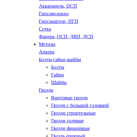
Аквапанель, ЦСП
Гипсоволокно
Гипсокартон, ПГП
Сетка
Фанера, ОСП, ДВП, ДСП
Метизы
Анкера
Болты,гайки,шайбы
Болты
Гайки
Шайбы
Гвозди
Винтовые гвозди
Гвозди с большой головкой
Гвозди строительные
Гвозди толевые
Гвозди финишные
Гвоздь ершеный