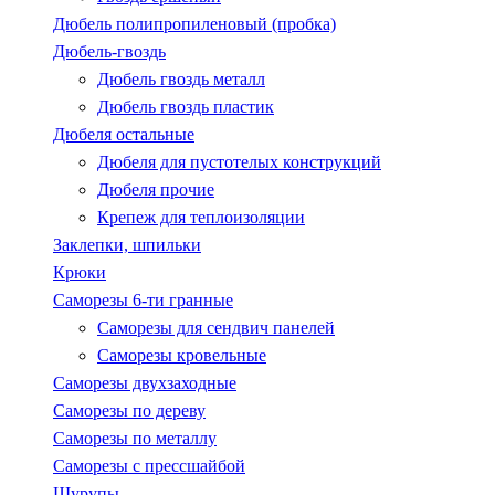
Дюбель полипропиленовый (пробка)
Дюбель-гвоздь
Дюбель гвоздь металл
Дюбель гвоздь пластик
Дюбеля остальные
Дюбеля для пустотелых конструкций
Дюбеля прочие
Крепеж для теплоизоляции
Заклепки, шпильки
Крюки
Саморезы 6-ти гранные
Саморезы для сендвич панелей
Саморезы кровельные
Саморезы двухзаходные
Саморезы по дереву
Саморезы по металлу
Саморезы с пресcшайбой
Шурупы