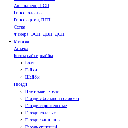
Аквапанель, ЦСП
Гипсоволокно
Гипсокартон, ПГП
Сетка
Фанера, ОСП, ДВП, ДСП
Метизы
Анкера
Болты,гайки,шайбы
Болты
Гайки
Шайбы
Гвозди
Винтовые гвозди
Гвозди с большой головкой
Гвозди строительные
Гвозди толевые
Гвозди финишные
Гвоздь ершеный