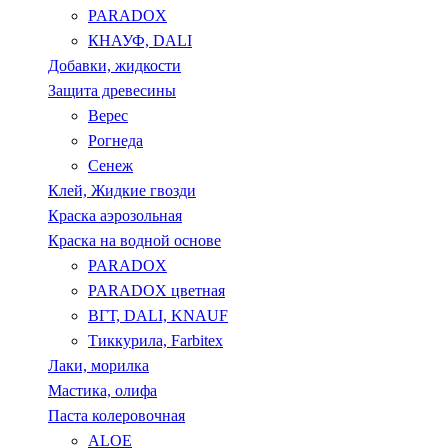
PARADOX
КНАУФ, DALI
Добавки, жидкости
Защита древесины
Верес
Рогнеда
Сенеж
Клей, Жидкие гвозди
Краска аэрозольная
Краска на водной основе
PARADOX
PARADOX цветная
ВГТ, DALI, KNAUF
Тиккурила, Farbitex
Лаки, морилка
Мастика, олифа
Паста колеровочная
ALOE