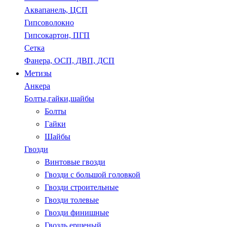
Аквапанель, ЦСП
Гипсоволокно
Гипсокартон, ПГП
Сетка
Фанера, ОСП, ДВП, ДСП
Метизы
Анкера
Болты,гайки,шайбы
Болты
Гайки
Шайбы
Гвозди
Винтовые гвозди
Гвозди с большой головкой
Гвозди строительные
Гвозди толевые
Гвозди финишные
Гвоздь ершеный