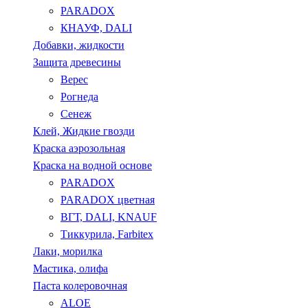
PARADOX
КНАУФ, DALI
Добавки, жидкости
Защита древесины
Верес
Рогнеда
Сенеж
Клей, Жидкие гвозди
Краска аэрозольная
Краска на водной основе
PARADOX
PARADOX цветная
ВГТ, DALI, KNAUF
Тиккурила, Farbitex
Лаки, морилка
Мастика, олифа
Паста колеровочная
ALOE