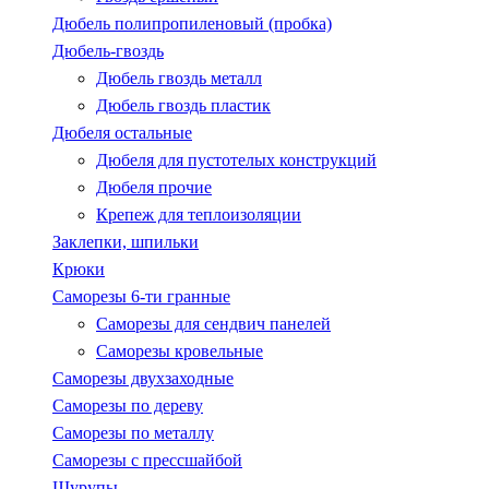
Дюбель полипропиленовый (пробка)
Дюбель-гвоздь
Дюбель гвоздь металл
Дюбель гвоздь пластик
Дюбеля остальные
Дюбеля для пустотелых конструкций
Дюбеля прочие
Крепеж для теплоизоляции
Заклепки, шпильки
Крюки
Саморезы 6-ти гранные
Саморезы для сендвич панелей
Саморезы кровельные
Саморезы двухзаходные
Саморезы по дереву
Саморезы по металлу
Саморезы с пресcшайбой
Шурупы