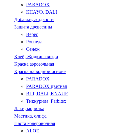
PARADOX
КНАУФ, DALI
Добавки, жидкости
Защита древесины
Верес
Рогнеда
Сенеж
Клей, Жидкие гвозди
Краска аэрозольная
Краска на водной основе
PARADOX
PARADOX цветная
ВГТ, DALI, KNAUF
Тиккурила, Farbitex
Лаки, морилка
Мастика, олифа
Паста колеровочная
ALOE