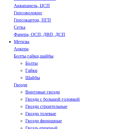
Аквапанель, ЦСП
Гипсоволокно
Гипсокартон, ПГП
Сетка
Фанера, ОСП, ДВП, ДСП
Метизы
Анкера
Болты,гайки,шайбы
Болты
Гайки
Шайбы
Гвозди
Винтовые гвозди
Гвозди с большой головкой
Гвозди строительные
Гвозди толевые
Гвозди финишные
Гвоздь ершеный