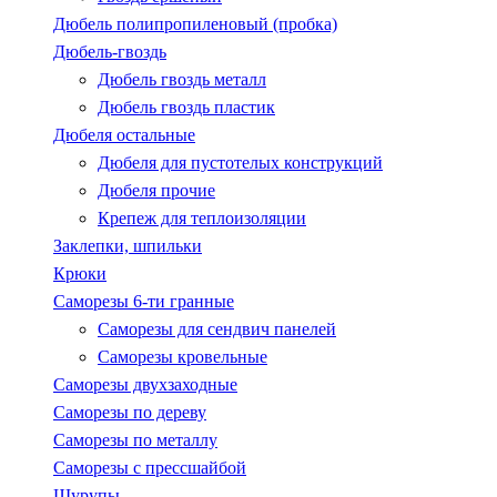
Дюбель полипропиленовый (пробка)
Дюбель-гвоздь
Дюбель гвоздь металл
Дюбель гвоздь пластик
Дюбеля остальные
Дюбеля для пустотелых конструкций
Дюбеля прочие
Крепеж для теплоизоляции
Заклепки, шпильки
Крюки
Саморезы 6-ти гранные
Саморезы для сендвич панелей
Саморезы кровельные
Саморезы двухзаходные
Саморезы по дереву
Саморезы по металлу
Саморезы с пресcшайбой
Шурупы