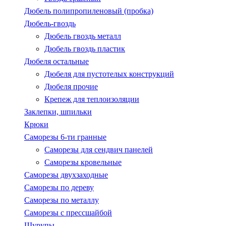
Дюбель полипропиленовый (пробка)
Дюбель-гвоздь
Дюбель гвоздь металл
Дюбель гвоздь пластик
Дюбеля остальные
Дюбеля для пустотелых конструкций
Дюбеля прочие
Крепеж для теплоизоляции
Заклепки, шпильки
Крюки
Саморезы 6-ти гранные
Саморезы для сендвич панелей
Саморезы кровельные
Саморезы двухзаходные
Саморезы по дереву
Саморезы по металлу
Саморезы с пресcшайбой
Шурупы