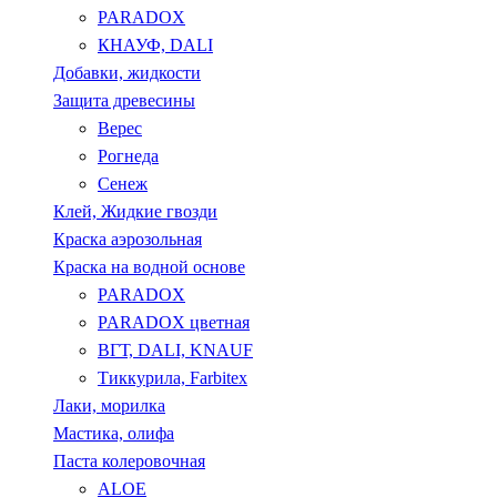
PARADOX
КНАУФ, DALI
Добавки, жидкости
Защита древесины
Верес
Рогнеда
Сенеж
Клей, Жидкие гвозди
Краска аэрозольная
Краска на водной основе
PARADOX
PARADOX цветная
ВГТ, DALI, KNAUF
Тиккурила, Farbitex
Лаки, морилка
Мастика, олифа
Паста колеровочная
ALOE