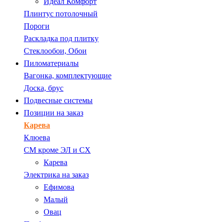
Идеал Комфорт
Плинтус потолочный
Пороги
Раскладка под плитку
Стеклообои, Обои
Пиломатериалы
Вагонка, комплектующие
Доска, брус
Подвесные системы
Позиции на заказ
Карева
Клюева
СМ кроме ЭЛ и СХ
Карева
Электрика на заказ
Ефимова
Малый
Овац