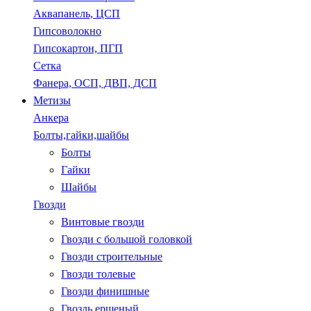
Аквапанель, ЦСП
Гипсоволокно
Гипсокартон, ПГП
Сетка
Фанера, ОСП, ДВП, ДСП
Метизы
Анкера
Болты,гайки,шайбы
Болты
Гайки
Шайбы
Гвозди
Винтовые гвозди
Гвозди с большой головкой
Гвозди строительные
Гвозди толевые
Гвозди финишные
Гвоздь ершеный