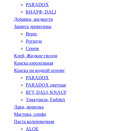
PARADOX
КНАУФ, DALI
Добавки, жидкости
Защита древесины
Верес
Рогнеда
Сенеж
Клей, Жидкие гвозди
Краска аэрозольная
Краска на водной основе
PARADOX
PARADOX цветная
ВГТ, DALI, KNAUF
Тиккурила, Farbitex
Лаки, морилка
Мастика, олифа
Паста колеровочная
ALOE