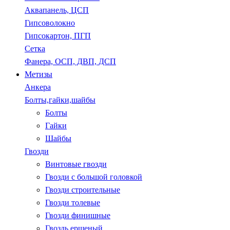
Аквапанель, ЦСП
Гипсоволокно
Гипсокартон, ПГП
Сетка
Фанера, ОСП, ДВП, ДСП
Метизы
Анкера
Болты,гайки,шайбы
Болты
Гайки
Шайбы
Гвозди
Винтовые гвозди
Гвозди с большой головкой
Гвозди строительные
Гвозди толевые
Гвозди финишные
Гвоздь ершеный