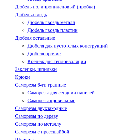
Дюбель полипропиленовый (пробка)
Дюбель-гвоздь
Дюбель гвоздь металл
Дюбель гвоздь пластик
Дюбеля остальные
Дюбеля для пустотелых конструкций
Дюбеля прочие
Крепеж для теплоизоляции
Заклепки, шпильки
Крюки
Саморезы 6-ти гранные
Саморезы для сендвич панелей
Саморезы кровельные
Саморезы двухзаходные
Саморезы по дереву
Саморезы по металлу
Саморезы с пресcшайбой
Шурупы