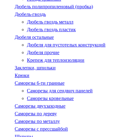
Дюбель полипропиленовый (пробка)
Дюбель-гвоздь
Дюбель гвоздь металл
Дюбель гвоздь пластик
Дюбеля остальные
Дюбеля для пустотелых конструкций
Дюбеля прочие
Крепеж для теплоизоляции
Заклепки, шпильки
Крюки
Саморезы 6-ти гранные
Саморезы для сендвич панелей
Саморезы кровельные
Саморезы двухзаходные
Саморезы по дереву
Саморезы по металлу
Саморезы с пресcшайбой
Шурупы