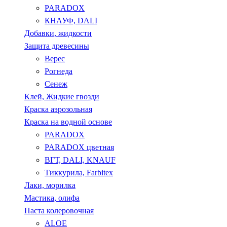
PARADOX
КНАУФ, DALI
Добавки, жидкости
Защита древесины
Верес
Рогнеда
Сенеж
Клей, Жидкие гвозди
Краска аэрозольная
Краска на водной основе
PARADOX
PARADOX цветная
ВГТ, DALI, KNAUF
Тиккурила, Farbitex
Лаки, морилка
Мастика, олифа
Паста колеровочная
ALOE