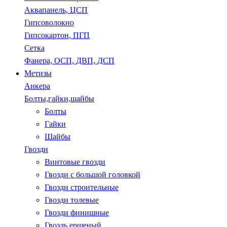
Аквапанель, ЦСП
Гипсоволокно
Гипсокартон, ПГП
Сетка
Фанера, ОСП, ДВП, ДСП
Метизы
Анкера
Болты,гайки,шайбы
Болты
Гайки
Шайбы
Гвозди
Винтовые гвозди
Гвозди с большой головкой
Гвозди строительные
Гвозди толевые
Гвозди финишные
Гвоздь ершеный