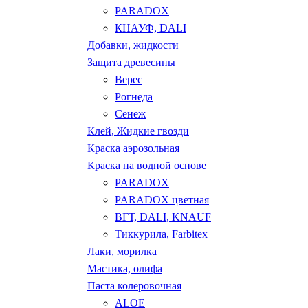
PARADOX
КНАУФ, DALI
Добавки, жидкости
Защита древесины
Верес
Рогнеда
Сенеж
Клей, Жидкие гвозди
Краска аэрозольная
Краска на водной основе
PARADOX
PARADOX цветная
ВГТ, DALI, KNAUF
Тиккурила, Farbitex
Лаки, морилка
Мастика, олифа
Паста колеровочная
ALOE