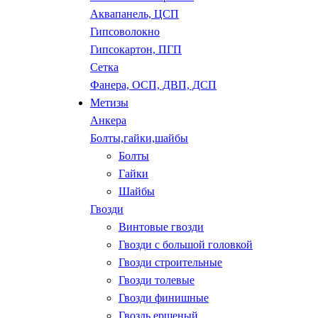
Аквапанель, ЦСП
Гипсоволокно
Гипсокартон, ПГП
Сетка
Фанера, ОСП, ДВП, ДСП
Метизы
Анкера
Болты,гайки,шайбы
Болты
Гайки
Шайбы
Гвозди
Винтовые гвозди
Гвозди с большой головкой
Гвозди строительные
Гвозди толевые
Гвозди финишные
Гвоздь ершеный