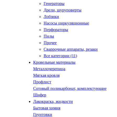
Генераторы
Дрели, шуруповерты
Лобзики
Насосы циркуляционные
Перфораторы
Пилы
Прочее
Сваррочные аппараты, резаки
Все категории (11)
Кровельные материалы
Металлочерепица
Мягкая кровля
Профлист
Сотовый поликарбонат, комплектующие
Шифер
Лакокраска, жидкости
Бытовая химия
Грунтовки