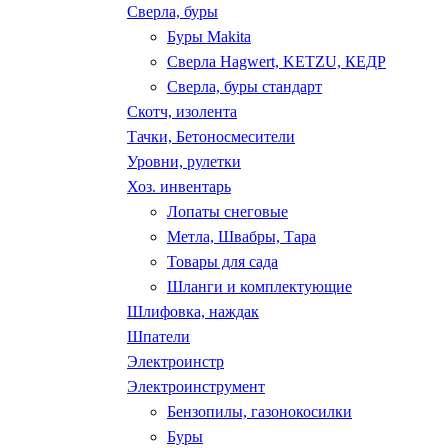
Сверла, буры
Буры Makita
Сверла Hagwert, KETZU, КЕДР
Сверла, буры стандарт
Скотч, изолента
Тачки, Бетоносмесители
Уровни, рулетки
Хоз. инвентарь
Лопаты снеговые
Метла, Швабры, Тара
Товары для сада
Шланги и комплектующие
Шлифовка, наждак
Шпатели
Электроинстр
Электроинструмент
Бензопилы, газонокосилки
Буры