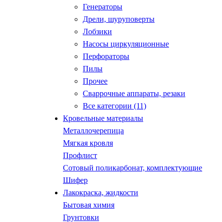
Генераторы
Дрели, шуруповерты
Лобзики
Насосы циркуляционные
Перфораторы
Пилы
Прочее
Сваррочные аппараты, резаки
Все категории (11)
Кровельные материалы
Металлочерепица
Мягкая кровля
Профлист
Сотовый поликарбонат, комплектующие
Шифер
Лакокраска, жидкости
Бытовая химия
Грунтовки