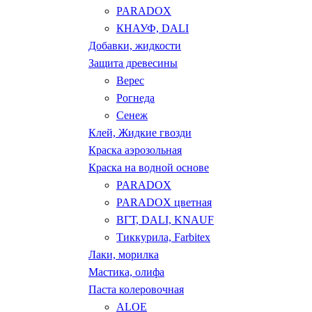
PARADOX
КНАУФ, DALI
Добавки, жидкости
Защита древесины
Верес
Рогнеда
Сенеж
Клей, Жидкие гвозди
Краска аэрозольная
Краска на водной основе
PARADOX
PARADOX цветная
ВГТ, DALI, KNAUF
Тиккурила, Farbitex
Лаки, морилка
Мастика, олифа
Паста колеровочная
ALOE