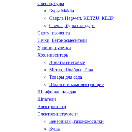
Сверла, буры
Буры Makita
Сверла Hagwert, KETZU, КЕДР
Сверла, буры стандарт
Скотч, изолента
Тачки, Бетоносмесители
Уровни, рулетки
Хоз. инвентарь
Лопаты снеговые
Метла, Швабры, Тара
Товары для сада
Шланги и комплектующие
Шлифовка, наждак
Шпатели
Электроинстр
Электроинструмент
Бензопилы, газонокосилки
Буры