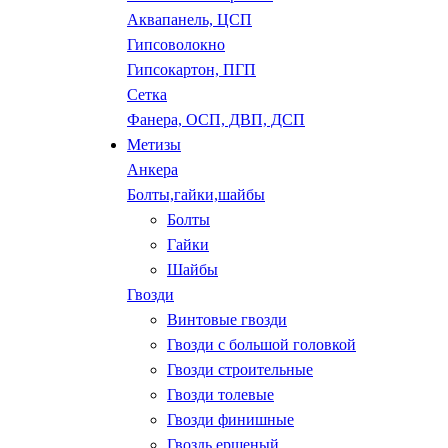
Аквапанель, ЦСП
Гипсоволокно
Гипсокартон, ПГП
Сетка
Фанера, ОСП, ДВП, ДСП
Метизы
Анкера
Болты,гайки,шайбы
Болты
Гайки
Шайбы
Гвозди
Винтовые гвозди
Гвозди с большой головкой
Гвозди строительные
Гвозди толевые
Гвозди финишные
Гвоздь ершеный