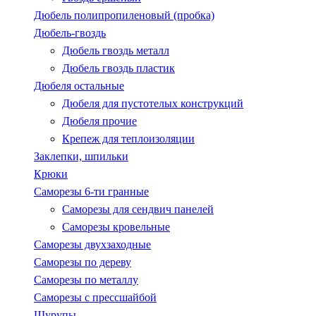
Дюбель полипропиленовый (пробка)
Дюбель-гвоздь
Дюбель гвоздь металл
Дюбель гвоздь пластик
Дюбеля остальные
Дюбеля для пустотелых конструкций
Дюбеля прочие
Крепеж для теплоизоляции
Заклепки, шпильки
Крюки
Саморезы 6-ти гранные
Саморезы для сендвич панелей
Саморезы кровельные
Саморезы двухзаходные
Саморезы по дереву
Саморезы по металлу
Саморезы с пресcшайбой
Шурупы