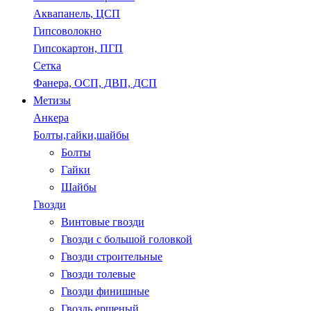
Аквапанель, ЦСП
Гипсоволокно
Гипсокартон, ПГП
Сетка
Фанера, ОСП, ДВП, ДСП
Метизы
Анкера
Болты,гайки,шайбы
Болты
Гайки
Шайбы
Гвозди
Винтовые гвозди
Гвозди с большой головкой
Гвозди строительные
Гвозди толевые
Гвозди финишные
Гвоздь ершеный