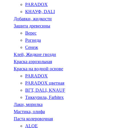
PARADOX
КНАУФ, DALI
Добавки, жидкости
Защита древесины
Верес
Рогнеда
Сенеж
Клей, Жидкие гвозди
Краска аэрозольная
Краска на водной основе
PARADOX
PARADOX цветная
ВГТ, DALI, KNAUF
Тиккурила, Farbitex
Лаки, морилка
Мастика, олифа
Паста колеровочная
ALOE