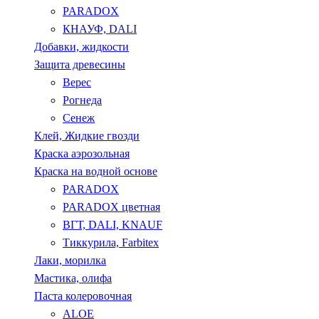
PARADOX
КНАУФ, DALI
Добавки, жидкости
Защита древесины
Верес
Рогнеда
Сенеж
Клей, Жидкие гвозди
Краска аэрозольная
Краска на водной основе
PARADOX
PARADOX цветная
ВГТ, DALI, KNAUF
Тиккурила, Farbitex
Лаки, морилка
Мастика, олифа
Паста колеровочная
ALOE