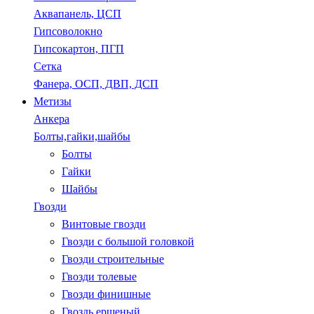
Аквапанель, ЦСП
Гипсоволокно
Гипсокартон, ПГП
Сетка
Фанера, ОСП, ДВП, ДСП
Метизы
Анкера
Болты,гайки,шайбы
Болты
Гайки
Шайбы
Гвозди
Винтовые гвозди
Гвозди с большой головкой
Гвозди строительные
Гвозди толевые
Гвозди финишные
Гвоздь ершеный