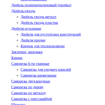
Дюбель полипропиленовый (пробка)
Дюбель-гвоздь
Дюбель гвоздь металл
Дюбель гвоздь пластик
Дюбеля остальные
Дюбеля для пустотелых конструкций
Дюбеля прочие
Крепеж для теплоизоляции
Заклепки, шпильки
Крюки
Саморезы 6-ти гранные
Саморезы для сендвич панелей
Саморезы кровельные
Саморезы двухзаходные
Саморезы по дереву
Саморезы по металлу
Саморезы с пресcшайбой
Шурупы