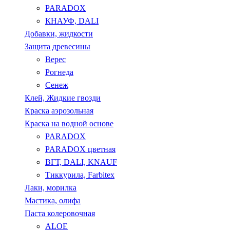
PARADOX
КНАУФ, DALI
Добавки, жидкости
Защита древесины
Верес
Рогнеда
Сенеж
Клей, Жидкие гвозди
Краска аэрозольная
Краска на водной основе
PARADOX
PARADOX цветная
ВГТ, DALI, KNAUF
Тиккурила, Farbitex
Лаки, морилка
Мастика, олифа
Паста колеровочная
ALOE