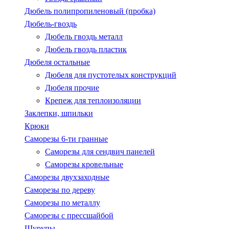
Дюбель полипропиленовый (пробка)
Дюбель-гвоздь
Дюбель гвоздь металл
Дюбель гвоздь пластик
Дюбеля остальные
Дюбеля для пустотелых конструкций
Дюбеля прочие
Крепеж для теплоизоляции
Заклепки, шпильки
Крюки
Саморезы 6-ти гранные
Саморезы для сендвич панелей
Саморезы кровельные
Саморезы двухзаходные
Саморезы по дереву
Саморезы по металлу
Саморезы с пресcшайбой
Шурупы