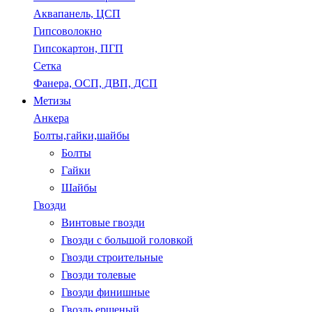
Аквапанель, ЦСП
Гипсоволокно
Гипсокартон, ПГП
Сетка
Фанера, ОСП, ДВП, ДСП
Метизы
Анкера
Болты,гайки,шайбы
Болты
Гайки
Шайбы
Гвозди
Винтовые гвозди
Гвозди с большой головкой
Гвозди строительные
Гвозди толевые
Гвозди финишные
Гвоздь ершеный