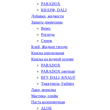
PARADOX
КНАУФ, DALI
Добавки, жидкости
Защита древесины
Верес
Рогнеда
Сенеж
Клей, Жидкие гвозди
Краска аэрозольная
Краска на водной основе
PARADOX
PARADOX цветная
ВГТ, DALI, KNAUF
Тиккурила, Farbitex
Лаки, морилка
Мастика, олифа
Паста колеровочная
ALOE