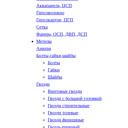
Аквапанель, ЦСП
Гипсоволокно
Гипсокартон, ПГП
Сетка
Фанера, ОСП, ДВП, ДСП
Метизы
Анкера
Болты,гайки,шайбы
Болты
Гайки
Шайбы
Гвозди
Винтовые гвозди
Гвозди с большой головкой
Гвозди строительные
Гвозди толевые
Гвозди финишные
Гвоздь ершеный