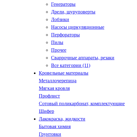
Генераторы
Дрели, шуруповерты
Лобзики
Насосы циркуляционные
Перфораторы
Пилы
Прочее
Сваррочные аппараты, резаки
Все категории (11)
Кровельные материалы
Металлочерепица
Мягкая кровля
Профлист
Сотовый поликарбонат, комплектующие
Шифер
Лакокраска, жидкости
Бытовая химия
Грунтовки