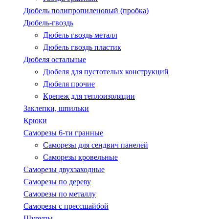
Дюбель полипропиленовый (пробка)
Дюбель-гвоздь
Дюбель гвоздь металл
Дюбель гвоздь пластик
Дюбеля остальные
Дюбеля для пустотелых конструкций
Дюбеля прочие
Крепеж для теплоизоляции
Заклепки, шпильки
Крюки
Саморезы 6-ти гранные
Саморезы для сендвич панелей
Саморезы кровельные
Саморезы двухзаходные
Саморезы по дереву
Саморезы по металлу
Саморезы с пресcшайбой
Шурупы