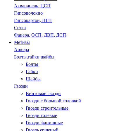
Аквапанель, ЦСП
Гипсоволокно
Гипсокартон, ПГП
Сетка
Фанера, ОСП, ДВП, ДСП
Метизы
Анкера
Болты,гайки,шайбы
Болты
Гайки
Шайбы
Гвозди
Винтовые гвозди
Гвозди с большой головкой
Гвозди строительные
Гвозди толевые
Гвозди финишные
Гвоздь ершеный