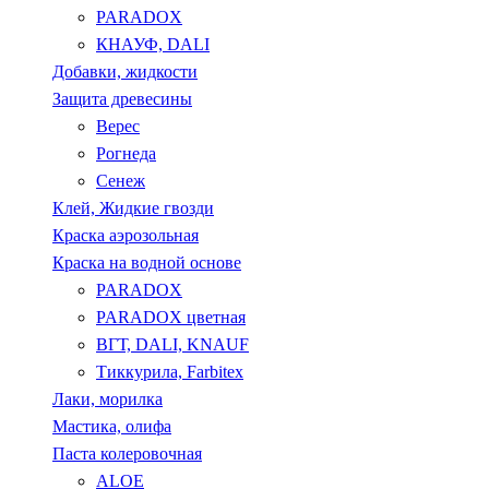
PARADOX
КНАУФ, DALI
Добавки, жидкости
Защита древесины
Верес
Рогнеда
Сенеж
Клей, Жидкие гвозди
Краска аэрозольная
Краска на водной основе
PARADOX
PARADOX цветная
ВГТ, DALI, KNAUF
Тиккурила, Farbitex
Лаки, морилка
Мастика, олифа
Паста колеровочная
ALOE