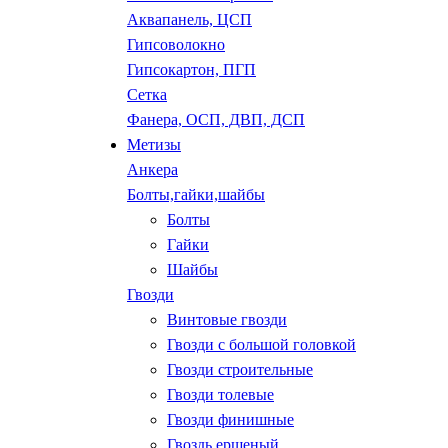
Аквапанель, ЦСП
Гипсоволокно
Гипсокартон, ПГП
Сетка
Фанера, ОСП, ДВП, ДСП
Метизы
Анкера
Болты,гайки,шайбы
Болты
Гайки
Шайбы
Гвозди
Винтовые гвозди
Гвозди с большой головкой
Гвозди строительные
Гвозди толевые
Гвозди финишные
Гвоздь ершеный