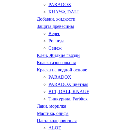
PARADOX
КНАУФ, DALI
Добавки, жидкости
Защита древесины
Верес
Рогнеда
Сенеж
Клей, Жидкие гвозди
Краска аэрозольная
Краска на водной основе
PARADOX
PARADOX цветная
ВГТ, DALI, KNAUF
Тиккурила, Farbitex
Лаки, морилка
Мастика, олифа
Паста колеровочная
ALOE