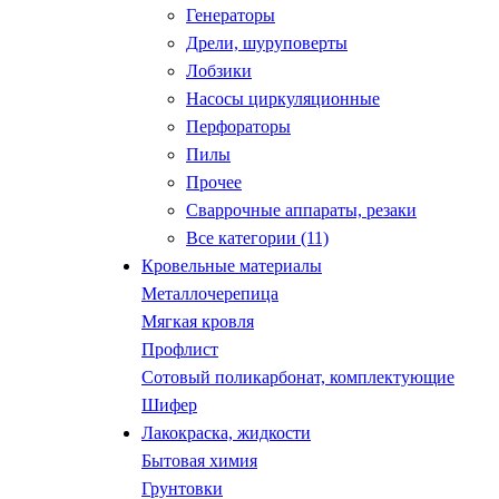
Генераторы
Дрели, шуруповерты
Лобзики
Насосы циркуляционные
Перфораторы
Пилы
Прочее
Сваррочные аппараты, резаки
Все категории (11)
Кровельные материалы
Металлочерепица
Мягкая кровля
Профлист
Сотовый поликарбонат, комплектующие
Шифер
Лакокраска, жидкости
Бытовая химия
Грунтовки