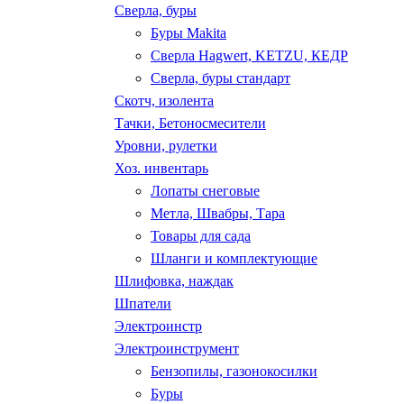
Сверла, буры
Буры Makita
Сверла Hagwert, KETZU, КЕДР
Сверла, буры стандарт
Скотч, изолента
Тачки, Бетоносмесители
Уровни, рулетки
Хоз. инвентарь
Лопаты снеговые
Метла, Швабры, Тара
Товары для сада
Шланги и комплектующие
Шлифовка, наждак
Шпатели
Электроинстр
Электроинструмент
Бензопилы, газонокосилки
Буры