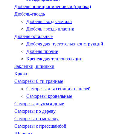
Дюбель полипропиленовый (пробка)
Дюбель-гвоздь
Дюбель гвоздь металл
Дюбель гвоздь пластик
Дюбеля остальные
Дюбеля для пустотелых конструкций
Дюбеля прочие
Крепеж для теплоизоляции
Заклепки, шпильки
Крюки
Саморезы 6-ти гранные
Саморезы для сендвич панелей
Саморезы кровельные
Саморезы двухзаходные
Саморезы по дереву
Саморезы по металлу
Саморезы с пресcшайбой
Шурупы