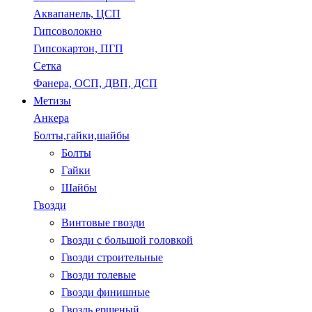
Аквапанель, ЦСП
Гипсоволокно
Гипсокартон, ПГП
Сетка
Фанера, ОСП, ДВП, ДСП
Метизы
Анкера
Болты,гайки,шайбы
Болты
Гайки
Шайбы
Гвозди
Винтовые гвозди
Гвозди с большой головкой
Гвозди строительные
Гвозди толевые
Гвозди финишные
Гвоздь ершеный