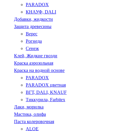
PARADOX
КНАУФ, DALI
Добавки, жидкости
Защита древесины
Верес
Рогнеда
Сенеж
Клей, Жидкие гвозди
Краска аэрозольная
Краска на водной основе
PARADOX
PARADOX цветная
ВГТ, DALI, KNAUF
Тиккурила, Farbitex
Лаки, морилка
Мастика, олифа
Паста колеровочная
ALOE