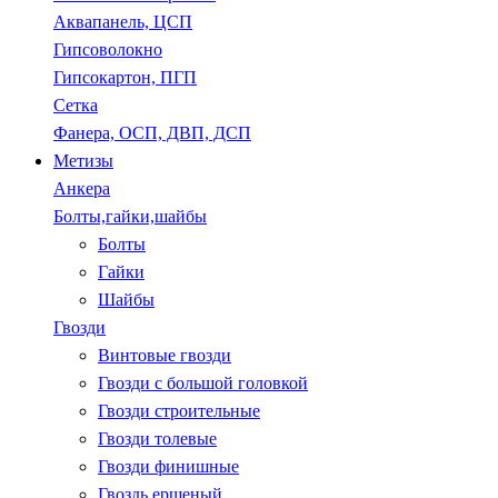
Аквапанель, ЦСП
Гипсоволокно
Гипсокартон, ПГП
Сетка
Фанера, ОСП, ДВП, ДСП
Метизы
Анкера
Болты,гайки,шайбы
Болты
Гайки
Шайбы
Гвозди
Винтовые гвозди
Гвозди с большой головкой
Гвозди строительные
Гвозди толевые
Гвозди финишные
Гвоздь ершеный