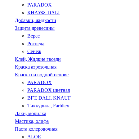
PARADOX
КНАУФ, DALI
Добавки, жидкости
Защита древесины
Верес
Рогнеда
Сенеж
Клей, Жидкие гвозди
Краска аэрозольная
Краска на водной основе
PARADOX
PARADOX цветная
ВГТ, DALI, KNAUF
Тиккурила, Farbitex
Лаки, морилка
Мастика, олифа
Паста колеровочная
ALOE