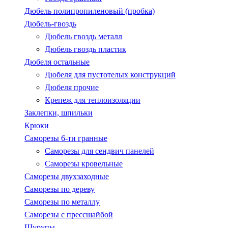
Дюбель полипропиленовый (пробка)
Дюбель-гвоздь
Дюбель гвоздь металл
Дюбель гвоздь пластик
Дюбеля остальные
Дюбеля для пустотелых конструкций
Дюбеля прочие
Крепеж для теплоизоляции
Заклепки, шпильки
Крюки
Саморезы 6-ти гранные
Саморезы для сендвич панелей
Саморезы кровельные
Саморезы двухзаходные
Саморезы по дереву
Саморезы по металлу
Саморезы с пресcшайбой
Шурупы