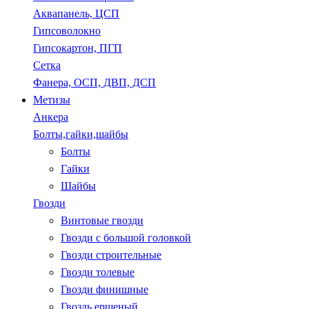
Аквапанель, ЦСП
Гипсоволокно
Гипсокартон, ПГП
Сетка
Фанера, ОСП, ДВП, ДСП
Метизы
Анкера
Болты,гайки,шайбы
Болты
Гайки
Шайбы
Гвозди
Винтовые гвозди
Гвозди с большой головкой
Гвозди строительные
Гвозди толевые
Гвозди финишные
Гвоздь ершеный