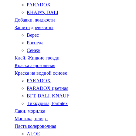
PARADOX
КНАУФ, DALI
Добавки, жидкости
Защита древесины
Верес
Рогнеда
Сенеж
Клей, Жидкие гвозди
Краска аэрозольная
Краска на водной основе
PARADOX
PARADOX цветная
ВГТ, DALI, KNAUF
Тиккурила, Farbitex
Лаки, морилка
Мастика, олифа
Паста колеровочная
ALOE