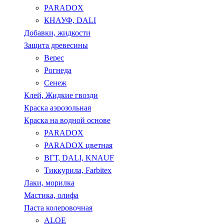
PARADOX
КНАУФ, DALI
Добавки, жидкости
Защита древесины
Верес
Рогнеда
Сенеж
Клей, Жидкие гвозди
Краска аэрозольная
Краска на водной основе
PARADOX
PARADOX цветная
ВГТ, DALI, KNAUF
Тиккурила, Farbitex
Лаки, морилка
Мастика, олифа
Паста колеровочная
ALOE