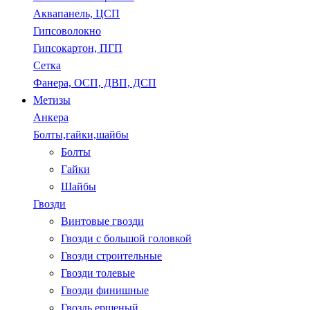
Аквапанель, ЦСП
Гипсоволокно
Гипсокартон, ПГП
Сетка
Фанера, ОСП, ДВП, ДСП
Метизы
Анкера
Болты,гайки,шайбы
Болты
Гайки
Шайбы
Гвозди
Винтовые гвозди
Гвозди с большой головкой
Гвозди строительные
Гвозди толевые
Гвозди финишные
Гвоздь ершеный