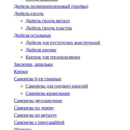
Дюбель полипропиленовый (пробка)
Дюбель-гвоздь
Дюбель гвоздь металл
Дюбель гвоздь пластик
Дюбеля остальные
Дюбеля для пустотелых конструкций
Дюбеля прочие
Крепеж для теплоизоляции
Заклепки, шпильки
Крюки
Саморезы 6-ти гранные
Саморезы для сендвич панелей
Саморезы кровельные
Саморезы двухзаходные
Саморезы по дереву
Саморезы по металлу
Саморезы с пресcшайбой
Шурупы