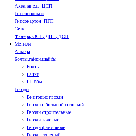
Аквапанель, ЦСП
Гипсоволокно
Гипсокартон, ПГП
Сетка
Фанера, ОСП, ДВП, ДСП
Метизы
Анкера
Болты,гайки,шайбы
Болты
Гайки
Шайбы
Гвозди
Винтовые гвозди
Гвозди с большой головкой
Гвозди строительные
Гвозди толевые
Гвозди финишные
Гвоздь ершеный