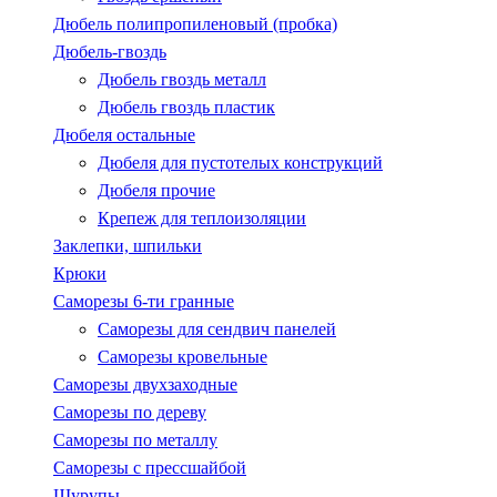
Дюбель полипропиленовый (пробка)
Дюбель-гвоздь
Дюбель гвоздь металл
Дюбель гвоздь пластик
Дюбеля остальные
Дюбеля для пустотелых конструкций
Дюбеля прочие
Крепеж для теплоизоляции
Заклепки, шпильки
Крюки
Саморезы 6-ти гранные
Саморезы для сендвич панелей
Саморезы кровельные
Саморезы двухзаходные
Саморезы по дереву
Саморезы по металлу
Саморезы с пресcшайбой
Шурупы