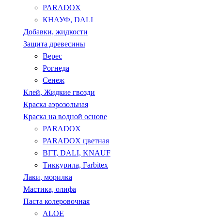
PARADOX
КНАУФ, DALI
Добавки, жидкости
Защита древесины
Верес
Рогнеда
Сенеж
Клей, Жидкие гвозди
Краска аэрозольная
Краска на водной основе
PARADOX
PARADOX цветная
ВГТ, DALI, KNAUF
Тиккурила, Farbitex
Лаки, морилка
Мастика, олифа
Паста колеровочная
ALOE