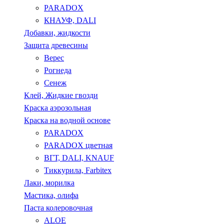
PARADOX
КНАУФ, DALI
Добавки, жидкости
Защита древесины
Верес
Рогнеда
Сенеж
Клей, Жидкие гвозди
Краска аэрозольная
Краска на водной основе
PARADOX
PARADOX цветная
ВГТ, DALI, KNAUF
Тиккурила, Farbitex
Лаки, морилка
Мастика, олифа
Паста колеровочная
ALOE