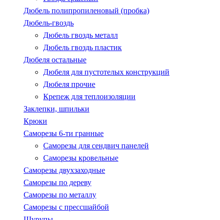
Дюбель полипропиленовый (пробка)
Дюбель-гвоздь
Дюбель гвоздь металл
Дюбель гвоздь пластик
Дюбеля остальные
Дюбеля для пустотелых конструкций
Дюбеля прочие
Крепеж для теплоизоляции
Заклепки, шпильки
Крюки
Саморезы 6-ти гранные
Саморезы для сендвич панелей
Саморезы кровельные
Саморезы двухзаходные
Саморезы по дереву
Саморезы по металлу
Саморезы с пресcшайбой
Шурупы