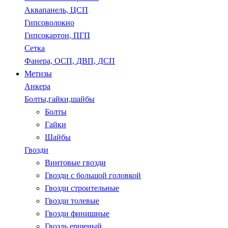
Аквапанель, ЦСП
Гипсоволокно
Гипсокартон, ПГП
Сетка
Фанера, ОСП, ДВП, ДСП
Метизы
Анкера
Болты,гайки,шайбы
Болты
Гайки
Шайбы
Гвозди
Винтовые гвозди
Гвозди с большой головкой
Гвозди строительные
Гвозди толевые
Гвозди финишные
Гвоздь ершеный