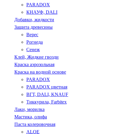
PARADOX
КНАУФ, DALI
Добавки, жидкости
Защита древесины
Верес
Рогнеда
Сенеж
Клей, Жидкие гвозди
Краска аэрозольная
Краска на водной основе
PARADOX
PARADOX цветная
ВГТ, DALI, KNAUF
Тиккурила, Farbitex
Лаки, морилка
Мастика, олифа
Паста колеровочная
ALOE