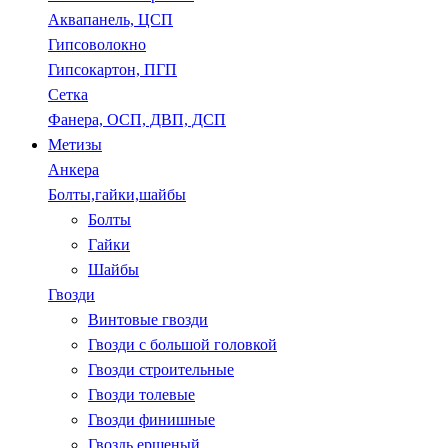
Аквапанель, ЦСП
Гипсоволокно
Гипсокартон, ПГП
Сетка
Фанера, ОСП, ДВП, ДСП
Метизы
Анкера
Болты,гайки,шайбы
Болты
Гайки
Шайбы
Гвозди
Винтовые гвозди
Гвозди с большой головкой
Гвозди строительные
Гвозди толевые
Гвозди финишные
Гвоздь ершеный