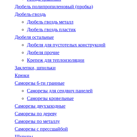
Дюбель полипропиленовый (пробка)
Дюбель-гвоздь
Дюбель гвоздь металл
Дюбель гвоздь пластик
Дюбеля остальные
Дюбеля для пустотелых конструкций
Дюбеля прочие
Крепеж для теплоизоляции
Заклепки, шпильки
Крюки
Саморезы 6-ти гранные
Саморезы для сендвич панелей
Саморезы кровельные
Саморезы двухзаходные
Саморезы по дереву
Саморезы по металлу
Саморезы с пресcшайбой
Шурупы