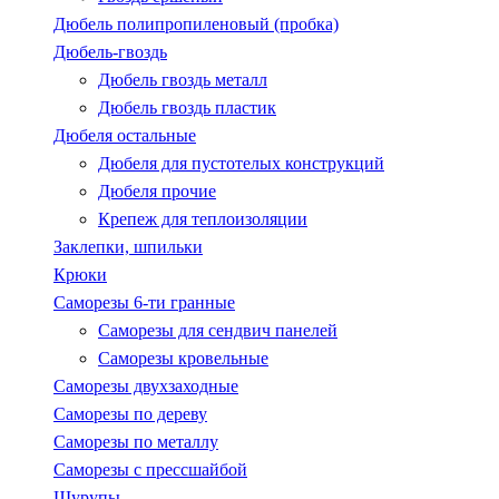
Дюбель полипропиленовый (пробка)
Дюбель-гвоздь
Дюбель гвоздь металл
Дюбель гвоздь пластик
Дюбеля остальные
Дюбеля для пустотелых конструкций
Дюбеля прочие
Крепеж для теплоизоляции
Заклепки, шпильки
Крюки
Саморезы 6-ти гранные
Саморезы для сендвич панелей
Саморезы кровельные
Саморезы двухзаходные
Саморезы по дереву
Саморезы по металлу
Саморезы с пресcшайбой
Шурупы