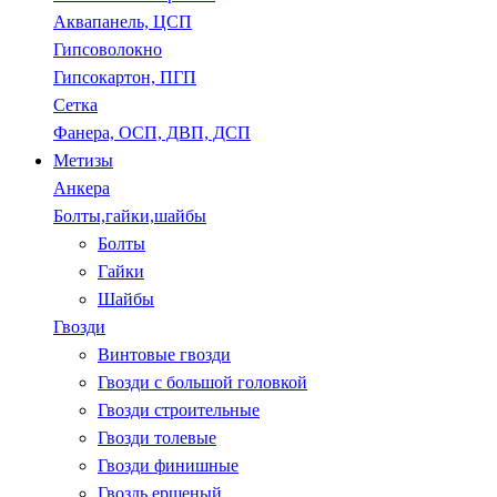
Аквапанель, ЦСП
Гипсоволокно
Гипсокартон, ПГП
Сетка
Фанера, ОСП, ДВП, ДСП
Метизы
Анкера
Болты,гайки,шайбы
Болты
Гайки
Шайбы
Гвозди
Винтовые гвозди
Гвозди с большой головкой
Гвозди строительные
Гвозди толевые
Гвозди финишные
Гвоздь ершеный