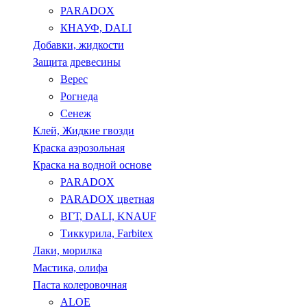
PARADOX
КНАУФ, DALI
Добавки, жидкости
Защита древесины
Верес
Рогнеда
Сенеж
Клей, Жидкие гвозди
Краска аэрозольная
Краска на водной основе
PARADOX
PARADOX цветная
ВГТ, DALI, KNAUF
Тиккурила, Farbitex
Лаки, морилка
Мастика, олифа
Паста колеровочная
ALOE