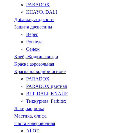
PARADOX
КНАУФ, DALI
Добавки, жидкости
Защита древесины
Верес
Рогнеда
Сенеж
Клей, Жидкие гвозди
Краска аэрозольная
Краска на водной основе
PARADOX
PARADOX цветная
ВГТ, DALI, KNAUF
Тиккурила, Farbitex
Лаки, морилка
Мастика, олифа
Паста колеровочная
ALOE